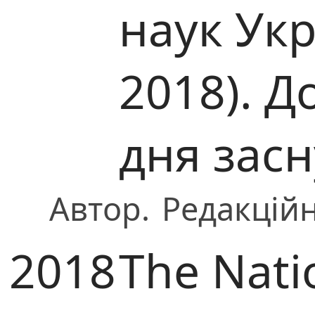
наук Ук
2018). Д
дня зас
Автор.
Редакційн
2018
The Nati