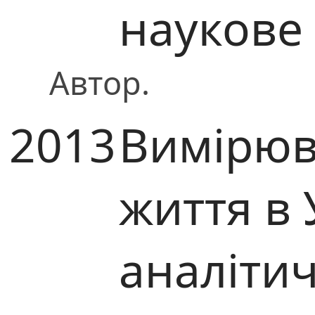
наукове
Автор.
2013
Вимірюв
життя в У
аналітич