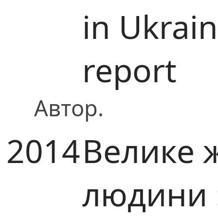
in Ukrain
report
Автор.
2014
Велике 
людини :