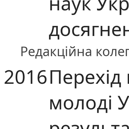
наук Укр
досягне
Редакційна колег
2016
Перехід 
молоді У
результ