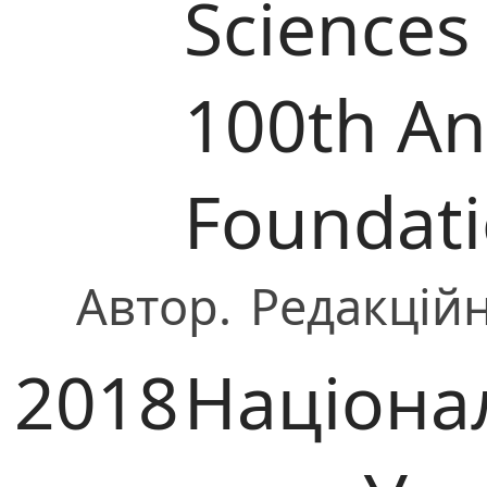
Sciences
100th Ann
Foundat
Автор.
Редакційн
2018
Націона