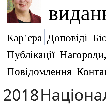
видан
Кар’єра
Доповіді
Бі
Публікації
Нагороди,
Повідомлення
Конта
2018
Націона