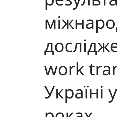
міжнаро
дослідже
work tra
Україні 
роках