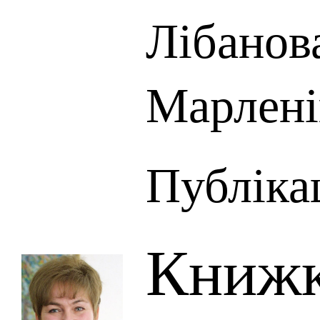
Лібанов
Марлені
Публікац
Книжк