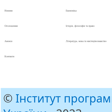
Новини
Економіка
Оголошення
Історія, філософія та право
Анонси
Література, мова та мистецтвознавство
Контакти
©
Інститут програ