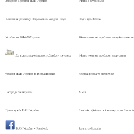
Засідання Президії НАН України
Фізика і астрономія
Концепція розвитку Національної академії наук
Науки про Землю
України на 2014-2023 роки
Фізико-технічні проблеми матеріалознавств
До відома переміщених з Донбасу наукових
Фізико-технічні проблеми енергетики
установ НАН України та їх працівників
Ядерна фізика та енергетика
Нагороди та відзнаки
Хімія
Прес-служба НАН України
Біохімія, фізіологія і молекулярна біологі
НАН України у Facebook
Загальна біологія