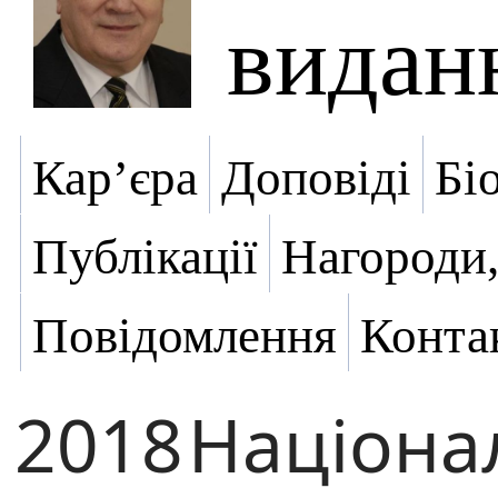
видан
Кар’єра
Доповіді
Бі
Публікації
Нагороди,
Повідомлення
Конта
2018
Націона