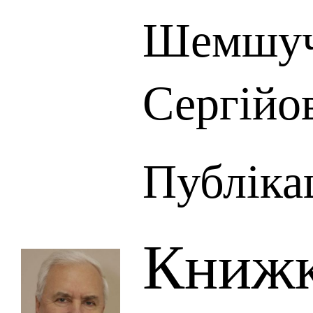
Шемшуч
Сергійо
Публікац
Книжк