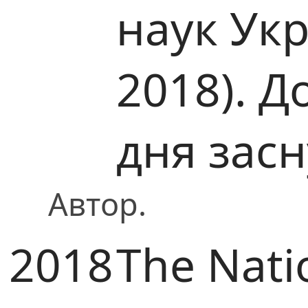
наук Ук
2018). Д
дня зас
Автор.
2018
The Nati