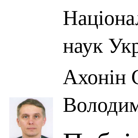
Націона
наук Ук
Ахонін 
Володи