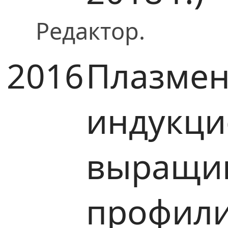
Редактор.
2016
Плазмен
индукци
выращи
профил