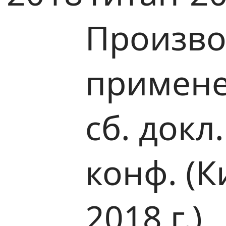
Произво
примене
сб. докл
конф. (К
2018 г.)