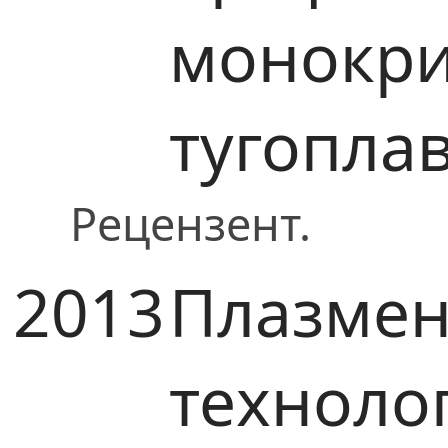
монокри
тугопла
Рецензент.
2013
Плазме
техноло