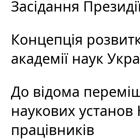
Засідання Президі
Концепція розвитк
академії наук Укр
До відома перемі
наукових установ 
працівників