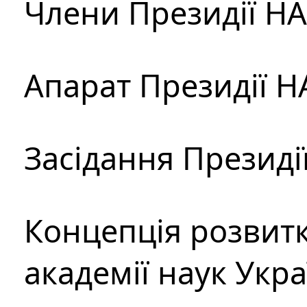
Члени Президії Н
Апарат Президії Н
Засідання Президі
Концепція розвитк
академії наук Укр