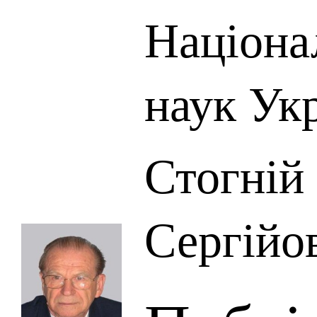
Націона
наук Ук
Стогній
Сергійо