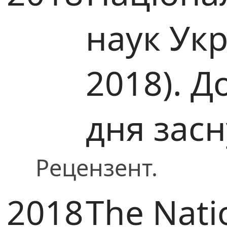
наук Ук
2018). Д
дня зас
Рецензент.
2018
The Nati