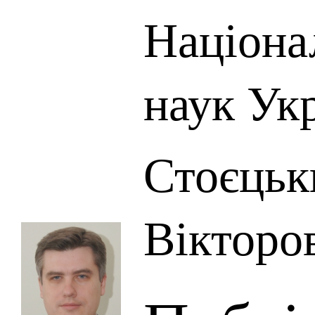
Націона
наук Ук
Стоєцьк
Вікторо