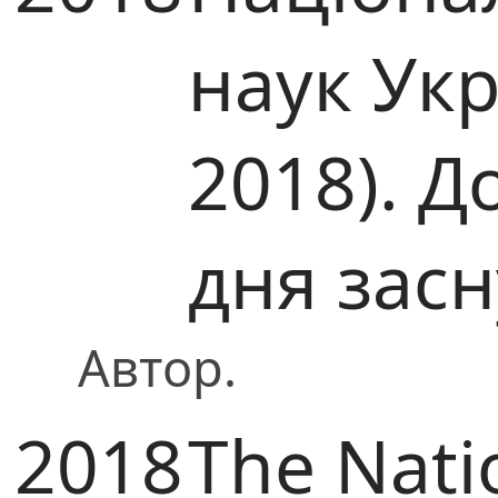
наук Ук
2018). Д
дня зас
Автор.
2018
The Nati