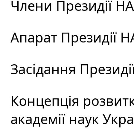
Члени Президії Н
Апарат Президії Н
Засідання Президі
Концепція розвитк
академії наук Укр