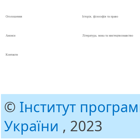
Оголошення
Історія, філософія та право
Анонси
Література, мова та мистецтвознавство
Контакти
©
Інститут програ
України
, 2023