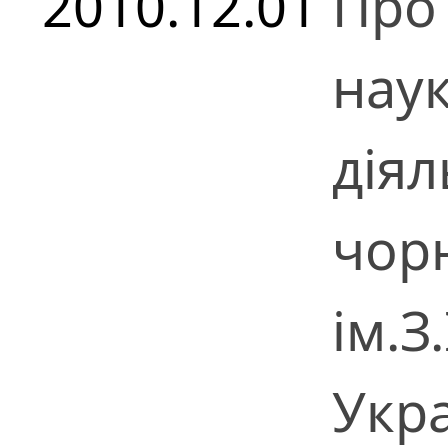
2010.12.01
Про 
наук
діял
чорн
ім.З
Укр