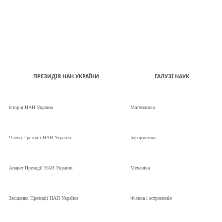
ПРЕЗИДІЯ НАН УКРАЇНИ
ГАЛУЗІ НАУК
Історія НАН України
Математика
Члени Президії НАН України
Інформатика
Апарат Президії НАН України
Механіка
Засідання Президії НАН України
Фізика і астрономія