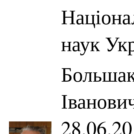
Націона
наук Ук
Большак
Іванович
28.06.20