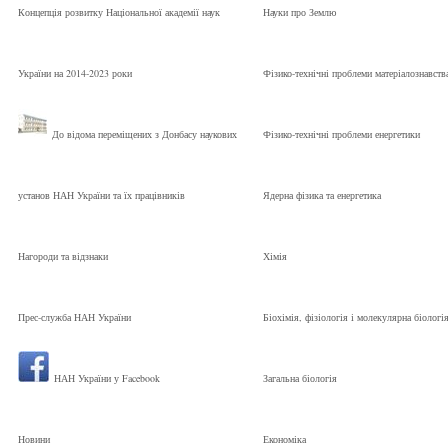
Концепція розвитку Національної академії наук
Науки про Землю
України на 2014-2023 роки
Фізико-технічні проблеми матеріалознавств
До відома переміщених з Донбасу наукових
Фізико-технічні проблеми енергетики
установ НАН України та їх працівників
Ядерна фізика та енергетика
Нагороди та відзнаки
Хімія
Прес-служба НАН України
Біохімія, фізіологія і молекулярна біологі
НАН України у Facebook
Загальна біологія
Новини
Економіка