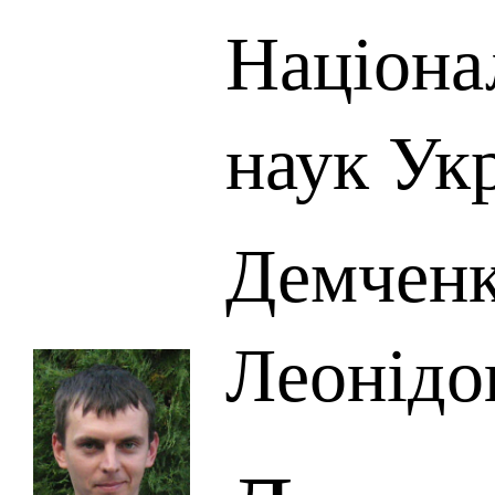
Націона
наук Ук
Демченк
Леонідо