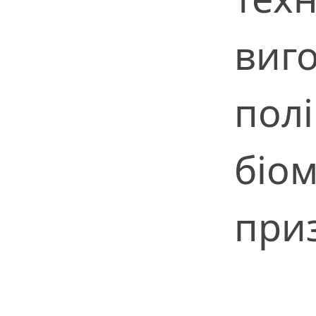
виг
пол
біо
при