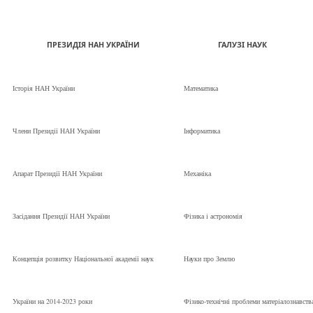
ПРЕЗИДІЯ НАН УКРАЇНИ
ГАЛУЗІ НАУК
Історія НАН України
Математика
Члени Президії НАН України
Інформатика
Апарат Президії НАН України
Механіка
Засідання Президії НАН України
Фізика і астрономія
Концепція розвитку Національної академії наук
Науки про Землю
України на 2014-2023 роки
Фізико-технічні проблеми матеріалознавств