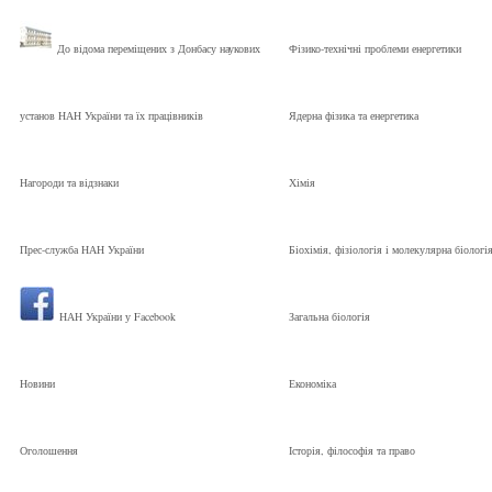
До відома переміщених з Донбасу наукових
Фізико-технічні проблеми енергетики
установ НАН України та їх працівників
Ядерна фізика та енергетика
Нагороди та відзнаки
Хімія
Прес-служба НАН України
Біохімія, фізіологія і молекулярна біологі
НАН України у Facebook
Загальна біологія
Новини
Економіка
Оголошення
Історія, філософія та право