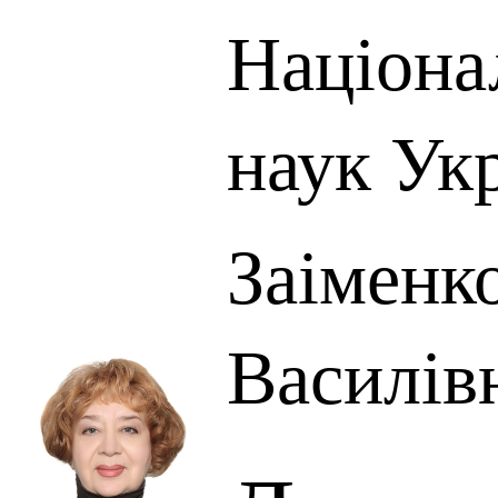
Націона
наук Ук
Заіменк
Василів