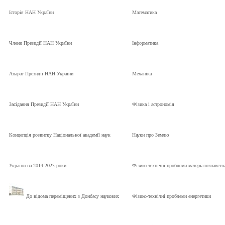
Історія НАН України
Математика
Члени Президії НАН України
Інформатика
Апарат Президії НАН України
Механіка
Засідання Президії НАН України
Фізика і астрономія
Концепція розвитку Національної академії наук
Науки про Землю
України на 2014-2023 роки
Фізико-технічні проблеми матеріалознавств
До відома переміщених з Донбасу наукових
Фізико-технічні проблеми енергетики