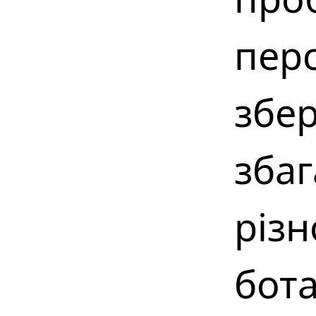
пер
збе
зба
різн
бота