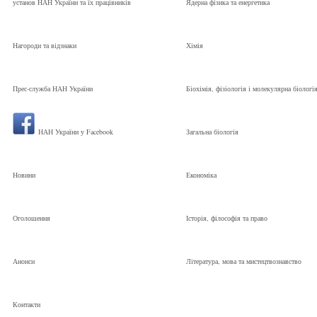
установ НАН України та їх працівників
Ядерна фізика та енергетика
Нагороди та відзнаки
Хімія
Прес-служба НАН України
Біохімія, фізіологія і молекулярна біологі
НАН України у Facebook
Загальна біологія
Новини
Економіка
Оголошення
Історія, філософія та право
Анонси
Література, мова та мистецтвознавство
Контакти