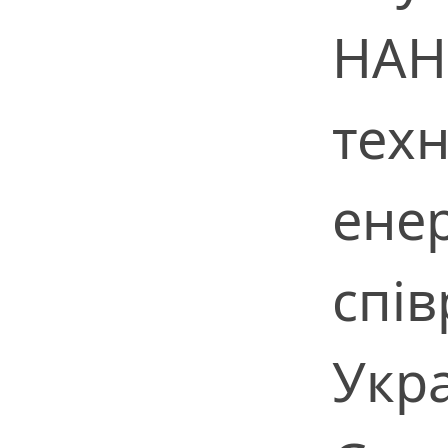
НАН
техн
ене
спів
Укр