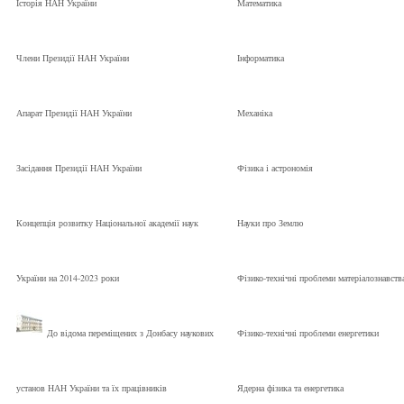
Історія НАН України
Математика
Члени Президії НАН України
Інформатика
Апарат Президії НАН України
Механіка
Засідання Президії НАН України
Фізика і астрономія
Концепція розвитку Національної академії наук
Науки про Землю
України на 2014-2023 роки
Фізико-технічні проблеми матеріалознавств
До відома переміщених з Донбасу наукових
Фізико-технічні проблеми енергетики
установ НАН України та їх працівників
Ядерна фізика та енергетика