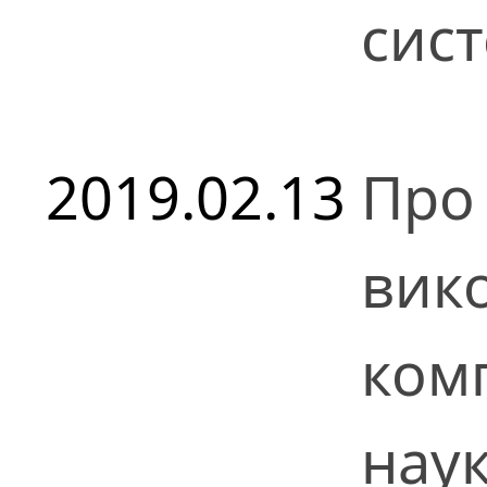
сис
2019.02.13
Про
вик
ком
нау