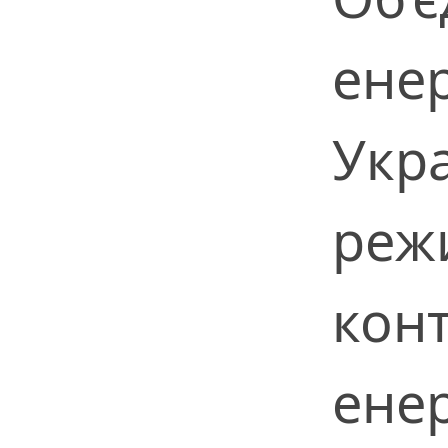
ене
Укр
реж
кон
ене