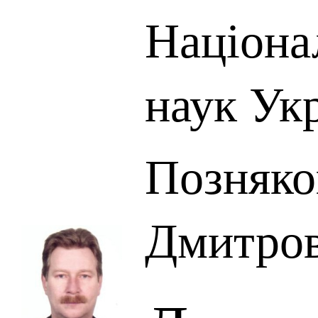
Націона
наук Ук
Позняко
Дмитро