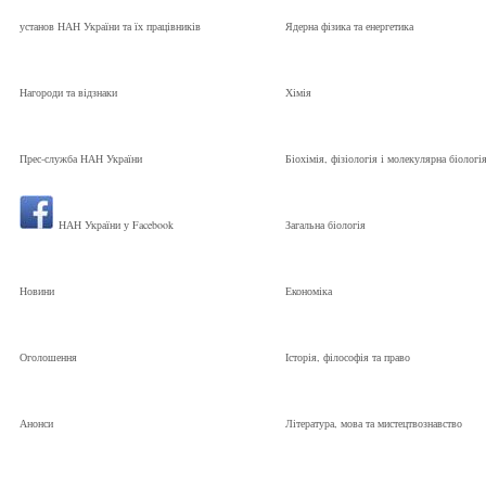
установ НАН України та їх працівників
Ядерна фізика та енергетика
Нагороди та відзнаки
Хімія
Прес-служба НАН України
Біохімія, фізіологія і молекулярна біологі
НАН України у Facebook
Загальна біологія
Новини
Економіка
Оголошення
Історія, філософія та право
Анонси
Література, мова та мистецтвознавство