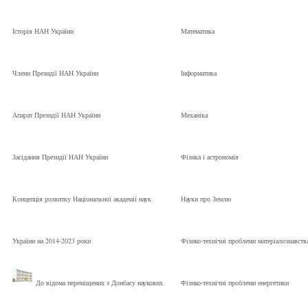
Історія НАН України
Математика
Члени Президії НАН України
Інформатика
Апарат Президії НАН України
Механіка
Засідання Президії НАН України
Фізика і астрономія
Концепція розвитку Національної академії наук
Науки про Землю
України на 2014-2023 роки
Фізико-технічні проблеми матеріалознавств
До відома переміщених з Донбасу наукових
Фізико-технічні проблеми енергетики