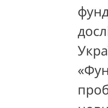
фун
досл
Укра
«Фун
проб