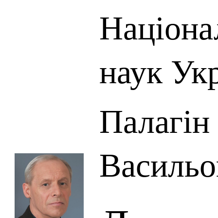
Націона
наук Ук
Палагін
Васильо