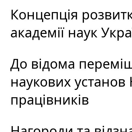
Концепція розвитк
академії наук Укр
До відома перемі
наукових установ 
працівників
Нагороди та відзн