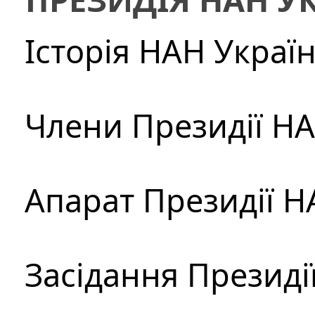
Історія НАН Украї
Члени Президії Н
Апарат Президії Н
Засідання Президі