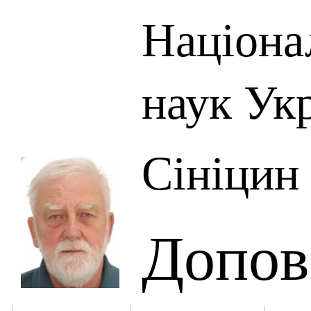
Націона
наук Ук
Сініцин
Допов