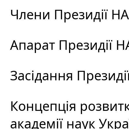
Члени Президії Н
Апарат Президії Н
Засідання Президі
Концепція розвитк
академії наук Укр