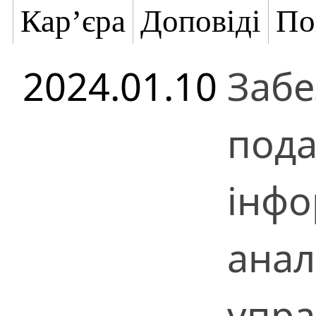
Кар’єра
Доповіді
По
2024.01.10
Забе
пода
інфо
анал
упра