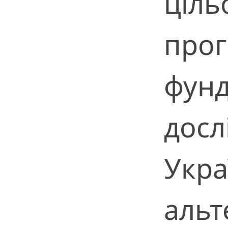
ціль
про
фун
досл
Укра
альт