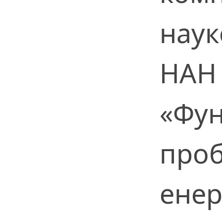
наук
НАН 
«Фун
проб
енер