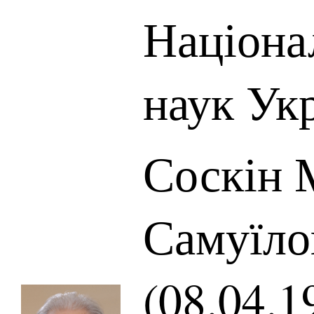
Націона
наук Ук
Соскін 
Самуїло
(08.04.1