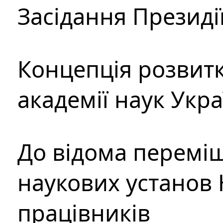
Засідання Президі
Концепція розвитк
академії наук Укр
До відома перемі
наукових установ 
працівників