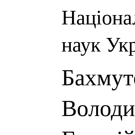
Націона
наук Ук
Бахмут
Волод