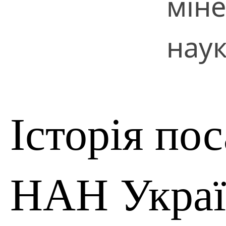
міне
нау
Історія по
НАН Укра