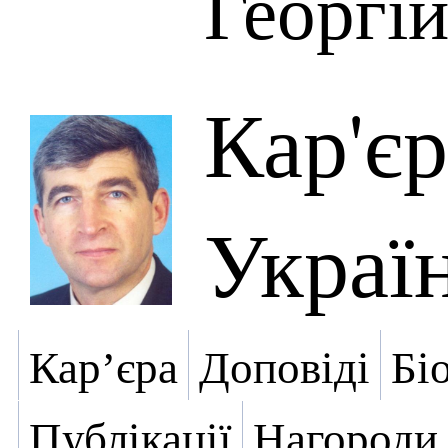
Георгі
Кар'є
Украї
Кар’єра
Доповіді
Бі
Публікації
Нагороди,