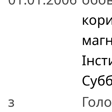
кор
маг
Інст
Субб
з
Гол