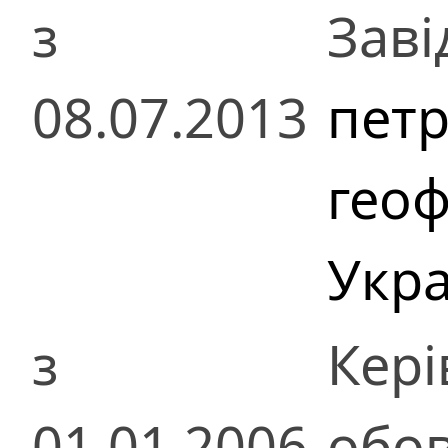
з
Заві
08.07.2013
пет
геоф
Укра
з
Кер
01.01.2006
обов