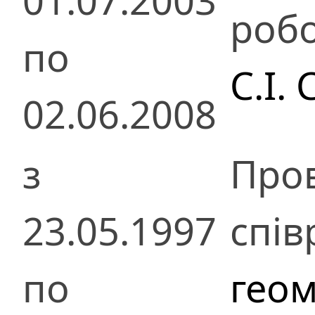
01.07.2003
роб
по
С.І.
02.06.2008
з
Про
23.05.1997
спів
по
гео