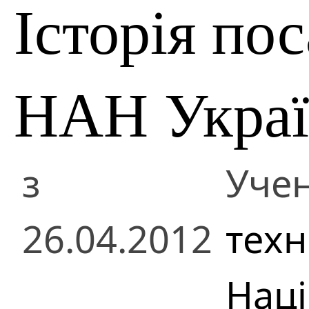
Історія по
НАН Укра
з
Учен
26.04.2012
техн
Наці