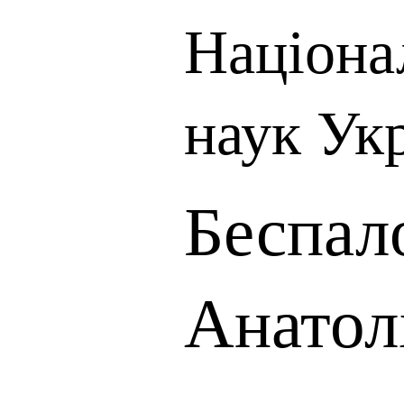
Націона
наук Ук
Беспал
Анатол