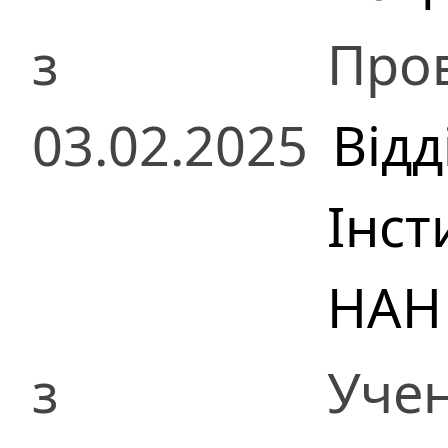
з
Пров
03.02.2025
Відд
Інст
НАН
з
Учен