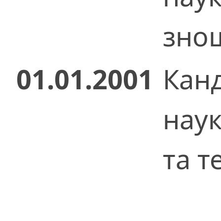
зно
01.01.2001
Кан
нау
та т