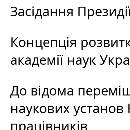
Засідання Президі
Концепція розвитк
академії наук Укр
До відома перемі
наукових установ 
працівників