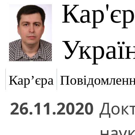
Кар'є
Украї
Кар’єра
Повідомлен
26.11.2020
Док
нау