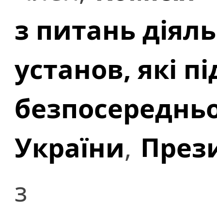
з питань діял
установ, які 
безпосередньо
України
,
През
з