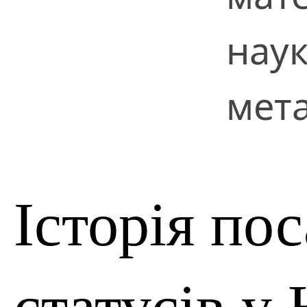
нау
мета
Історія по
статусів у