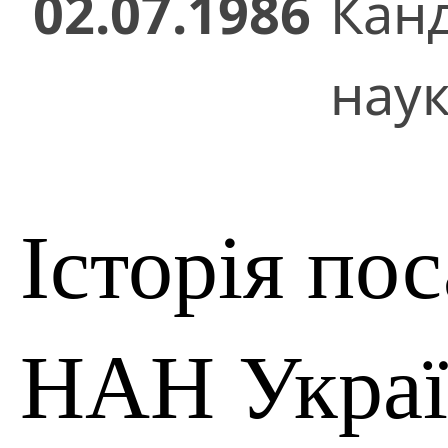
02.07.1986
Кан
нау
Історія по
НАН Укра