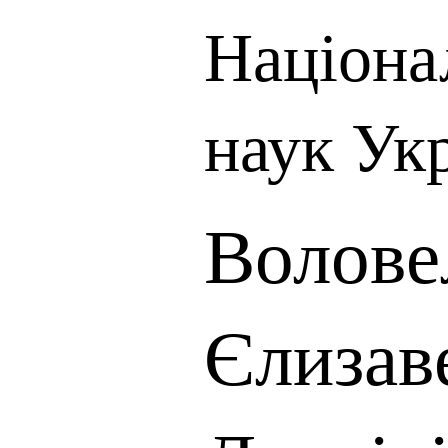
Націона
наук Ук
Волове
Єлизав