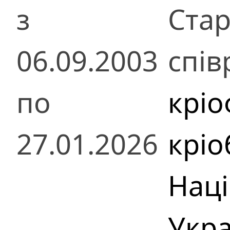
з
Ста
06.09.2003
спів
по
кріо
27.01.2026
кріо
Наці
Укра