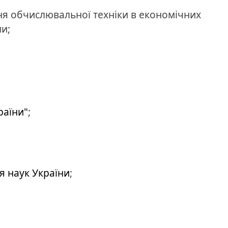
ня обчислювальної техніки в економічних
ми;
раїни"
;
я наук України
;