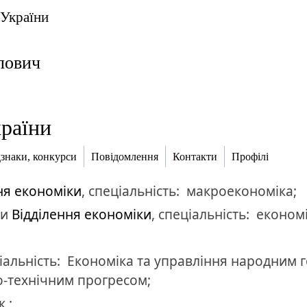
 України
лович
раїни
дзнаки, конкурси
Повідомлення
Контакти
Профілі
ня економіки
,
спеціальність:
макроекономіка;
ни
Відділення економіки
,
спеціальність:
економі
іальність:
Економіка та управління народним 
о-технічним прогресом;
 ;