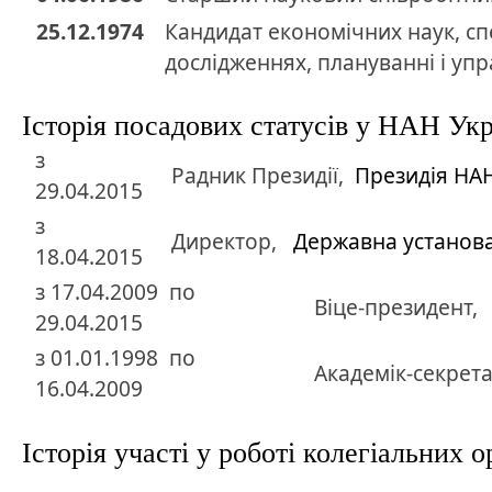
25.12.1974
Кандидат
економічних наук
,
сп
дослідженнях, плануванні і уп
Історія посадових статусів у НАН Ук
з
Радник Президії,
Президія НА
29.04.2015
з
Директор,
Державна установа
18.04.2015
з
17.04.2009
по
Віце-президент,
29.04.2015
з
01.01.1998
по
Академік-секрет
16.04.2009
Історія участі у роботі колегіальних