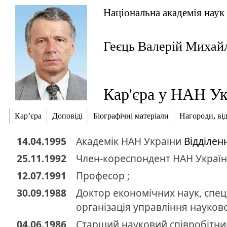
Національна академія наук
Геєць Валерій Михай
Кар'єра у НАН Ук
Кар’єра
Доповіді
Біографічні матеріали
Нагороди, ві
14.04.1995
Академік
НАН України
Відділен
25.11.1992
Член-кореспондент
НАН Украї
12.07.1991
Професор ;
30.09.1988
Доктор
економічних наук
,
спец
організація управління науков
04.06.1986
Старший науковий співробітник