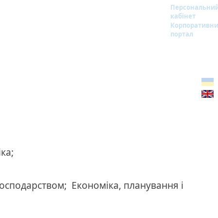
Персональни
кабінет
Корпоративн
портал
ка;
господарством;
Економіка, планування і