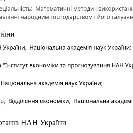
еціальність:
Математичні методи і використан
равлінні народним господарством і його галузя
раїни
Н України
,
Національна академія наук України
;
 "Інститут економіки та прогнозування НАН Ук
Національна академія наук України
;
ар,
Відділення економіки
,
Національна академі
 органів НАН України