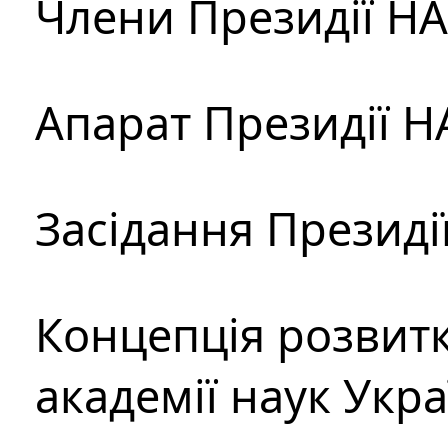
Члени Президії Н
Апарат Президії Н
Засідання Президі
Концепція розвитк
академії наук Укр