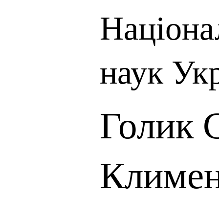
Націона
наук Ук
Голик 
Климен