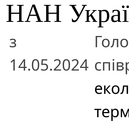
НАН Укра
з
Гол
14.05.2024
спів
екол
тер