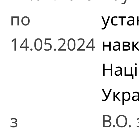
по
уста
14.05.2024
нав
Наці
Укра
з
В.О.