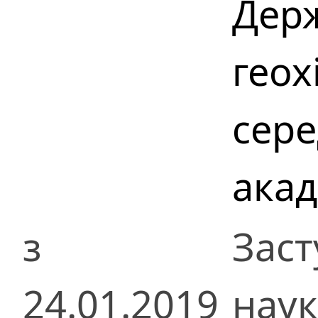
Держ
геох
сер
акад
з
Заст
24.01.2019
наук