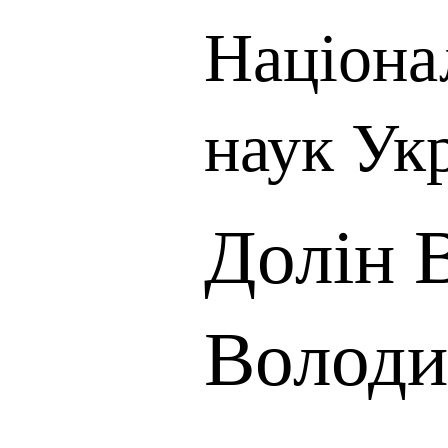
Націона
наук Ук
Долін 
Володи