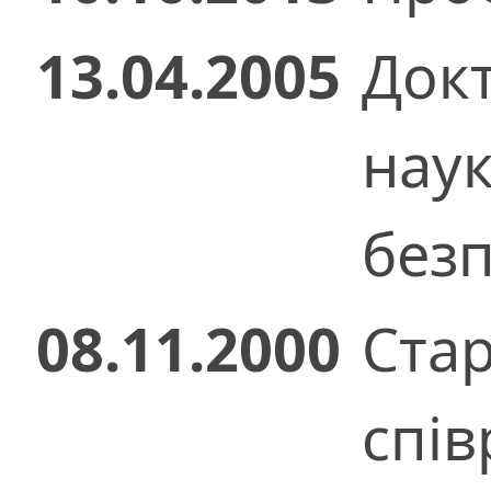
13.04.2005
Док
нау
безп
08.11.2000
Ста
спів