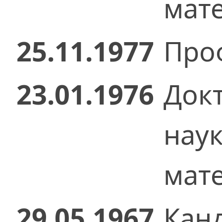
мат
25.11.1977
Проф
23.01.1976
Док
нау
мат
29.05.1967
Кан