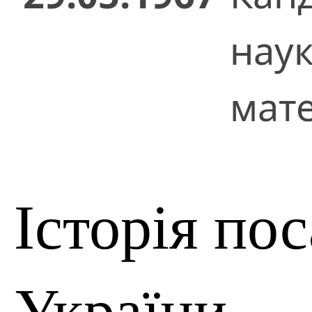
нау
мат
Історія по
України