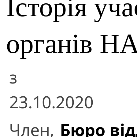
Історія уча
органів Н
з
23.10.2020
Член,
Бюро ві