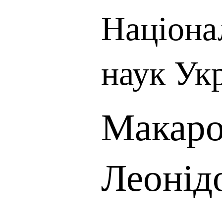
Націона
наук Ук
Макаро
Леонід