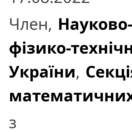
Член,
Науково-
фізико-техніч
України
,
Секці
математичних
з