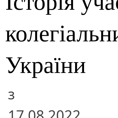
Історія уча
колегіальн
України
з
17.08.2022