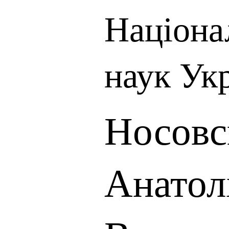
Націона
наук Ук
Носовс
Анатол