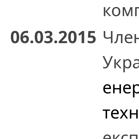
комп
06.03.2015
Чле
Укр
ене
техн
експ