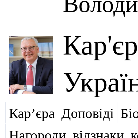
Володи
Кар'є
Украї
Кар’єра
Доповіді
Бі
Нагороди, відзнаки, 