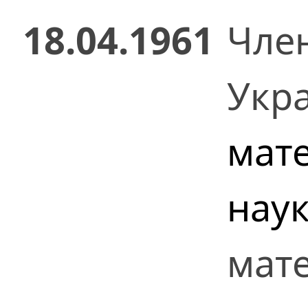
18.04.1961
Чле
Укр
мат
нау
мате