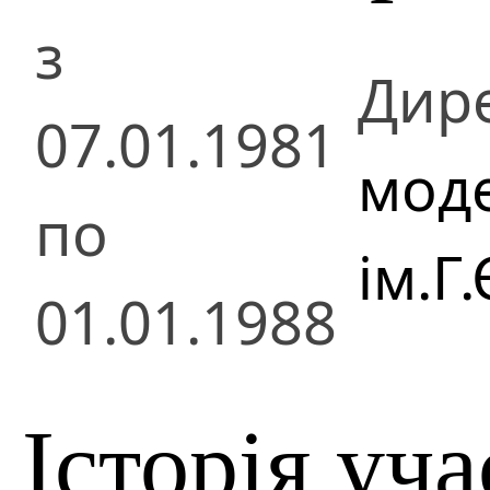
з
Дир
07.01.1981
моде
по
ім.Г
01.01.1988
Історія уча