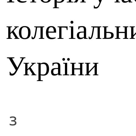
колегіальн
України
з