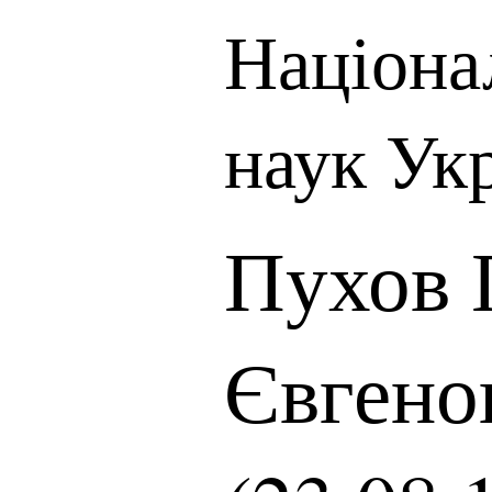
Націона
наук Ук
Пухов 
Євгено