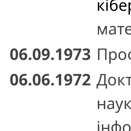
кіб
мат
06.09.1973
Проф
06.06.1972
Док
нау
інфо