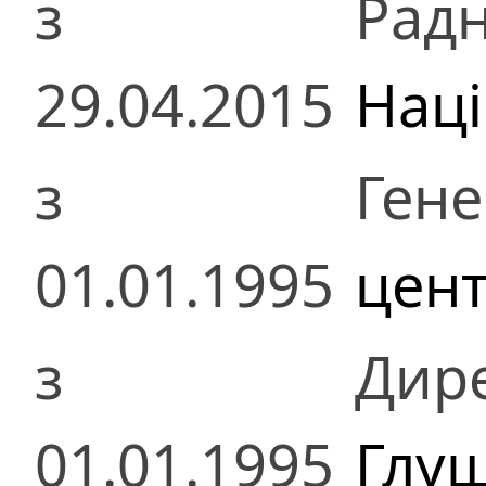
з
Радн
29.04.2015
Наці
з
Ген
01.01.1995
цент
з
Дир
01.01.1995
Глу