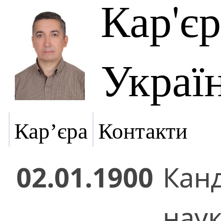
Кар'є
Украї
Кар’єра
Контакти
02.01.1900
Кан
нау