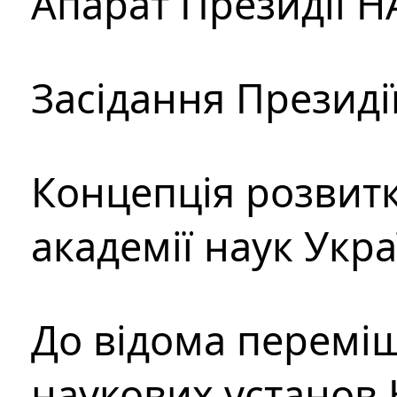
Апарат Президії Н
Засідання Президі
Концепція розвитк
академії наук Укр
До відома перемі
наукових установ 