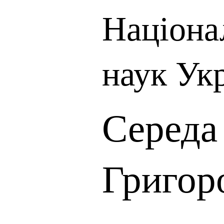
Націона
наук Ук
Середа
Григор