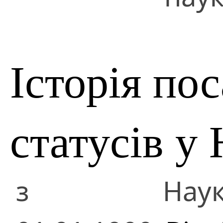
Історія по
статусів у
з
Наук