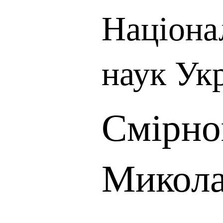
Націона
наук Ук
Смірно
Микол