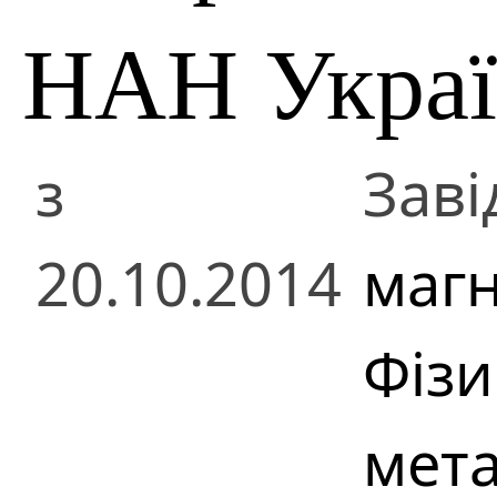
НАН Укра
з
Заві
20.10.2014
магн
Фізи
мета