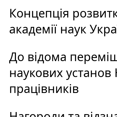
Концепція розвитк
академії наук Укр
До відома перемі
наукових установ 
працівників
Нагороди та відзн