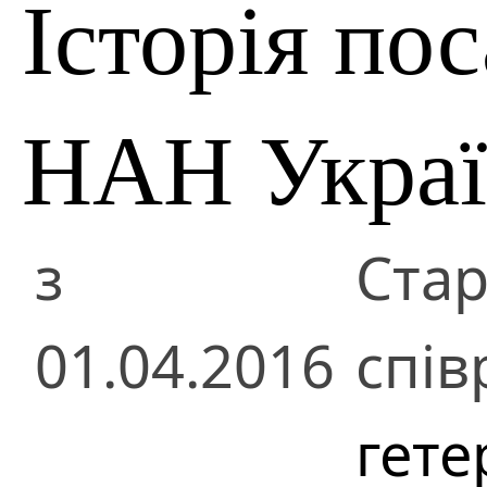
Історія по
НАН Укра
з
Ста
01.04.2016
спів
гете