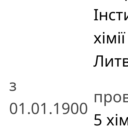
Інст
хімії
Лит
з
пров
01.01.1900
5 хі