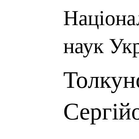
Націона
наук Ук
Толкун
Сергій