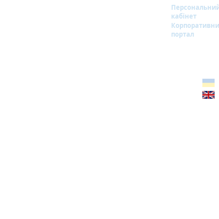
Персональни
кабінет
Корпоративн
портал