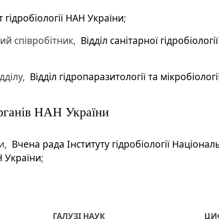
т гідробіології НАН України
;
ий співробітник,
Відділ санітарної гідробіологі
ідділу,
Відділ гідропаразитології та мікробіологі
 органів НАН України
и,
Вчена рада Інституту гідробіології Націонал
Н України
;
ГАЛУЗІ НАУК
ЦИФ