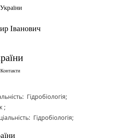
 України
р Іванович
раїни
Контакти
альність:
Гідробіологія;
 ;
ціальність:
Гідробіологія;
раїни