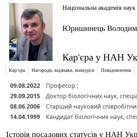
Національна академія наук
Юришинець Володими
Кар'єра у НАН Ук
Кар’єра
Нагороди, відзнаки, конкурси
Повідомлення
09.08.2022
Професор ;
29.09.2015
Доктор
біологічних наук
,
спеці
08.06.2006
Старший науковий співробітник
14.04.1999
Кандидат
біологічних наук
,
спе
Історія посадових статусів у НАН Ук