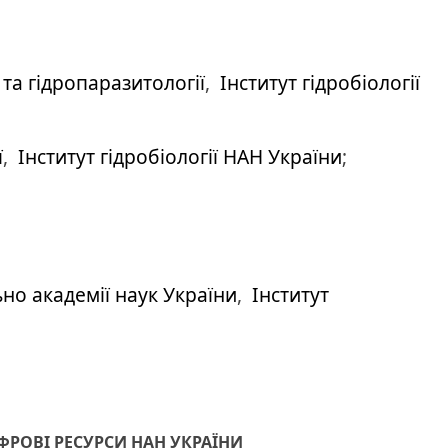
ї та гідропаразитології
,
Інститут гідробіології
ї
,
Інститут гідробіології НАН України
;
ьно академії наук України
,
Інститут
РОВІ РЕСУРСИ НАН УКРАЇНИ