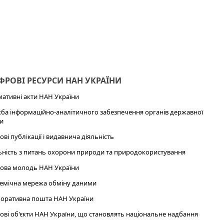
РОВІ РЕСУРСИ НАН УКРАЇНИ
ативні акти НАН України
ба інформаційно-аналітичного забезпечення органів державної
и
ові публікації і видавнича діяльність
ьність з питань охорони природи та природокористування
ова молодь НАН України
емічна мережа обміну даними
оративна пошта НАН України
ові об'єкти НАН України, що становлять національне надбання