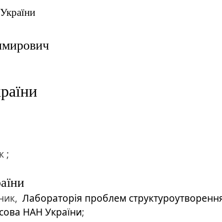
 України
имирович
раїни
 ;
раїни
ник,
Лабораторія проблем структуроутворення
расова НАН України
;