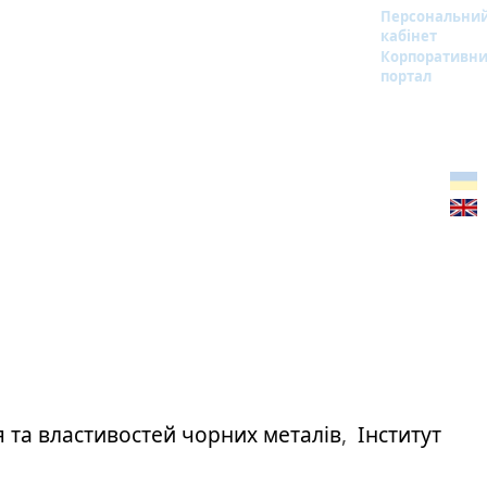
Персональни
кабінет
Корпоративн
портал
 та властивостей чорних металів
,
Інститут