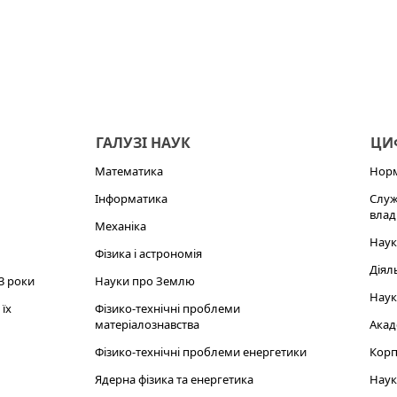
ГАЛУЗІ НАУК
ЦИФ
Математика
Норм
Інформатика
Служ
влад
Механіка
Наук
Фізика і астрономія
Діял
3 роки
Науки про Землю
Наук
їх
Фізико-технічні проблеми
матеріалознавства
Акад
Фізико-технічні проблеми енергетики
Корп
Ядерна фізика та енергетика
Наук