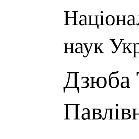
Націона
наук Ук
Дзюба 
Павлів