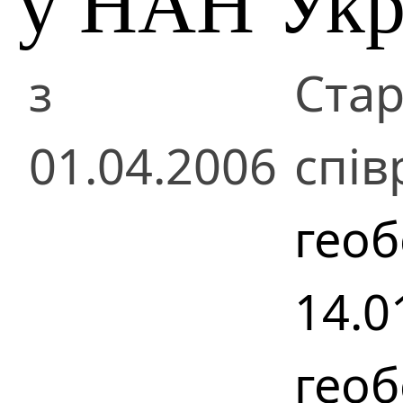
у НАН Укр
з
Ста
01.04.2006
спів
геоб
14.0
геоб