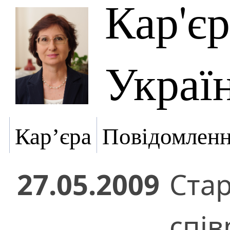
Кар'є
Украї
Кар’єра
Повідомлен
27.05.2009
Ста
спів