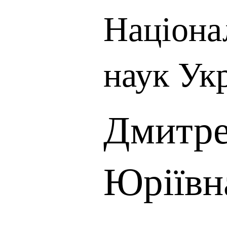
Націона
наук Ук
Дмитре
Юріївн