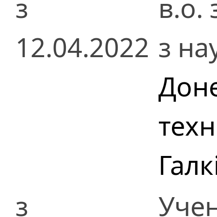
з
в.о.
12.04.2022
з на
Доне
техн
Галк
з
Учен