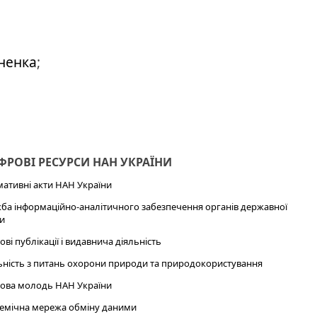
иненка
;
РОВІ РЕСУРСИ НАН УКРАЇНИ
ативні акти НАН України
ба інформаційно-аналітичного забезпечення органів державної
и
ові публікації і видавнича діяльність
ьність з питань охорони природи та природокористування
ова молодь НАН України
емічна мережа обміну даними