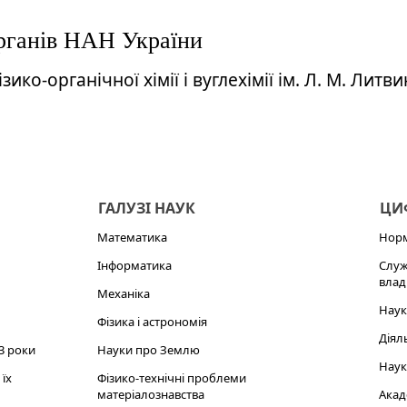
 органів НАН України
ізико-органічної хімії і вуглехімії ім. Л. М. Литв
ГАЛУЗІ НАУК
ЦИФ
Математика
Норм
Інформатика
Служ
влад
Механіка
Наук
Фізика і астрономія
Діял
3 роки
Науки про Землю
Наук
їх
Фізико-технічні проблеми
матеріалознавства
Акад