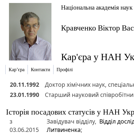
Національна академія наук
Кравченко Віктор Ва
Кар'єра у НАН Ук
Кар’єра
Контакти
Профілі
20.11.1992
Доктор
хімічних наук
,
спеціальн
23.01.1990
Старший науковий співробітник
Історія посадових статусів у НАН Ук
з
Завідувач відділу,
Відділ досл
03.06.2015
Литвиненка
;