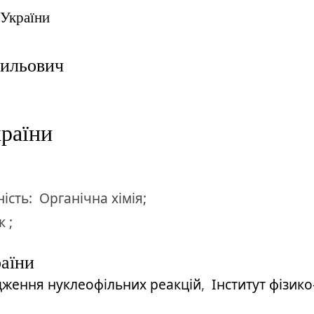
 України
сильович
раїни
ість:
Органічна хімія;
 ;
раїни
ідження нуклеофільних реакцій
,
Інститут фізико-