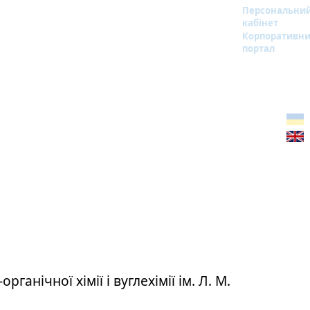
Персональни
кабінет
Корпоративн
портал
органічної хімії і вуглехімії ім. Л. М.