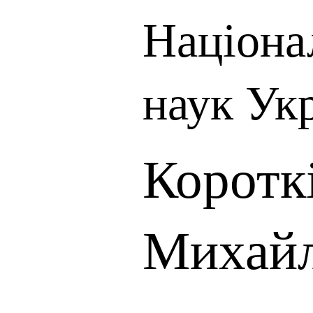
Націона
наук Ук
Коротк
Михайл