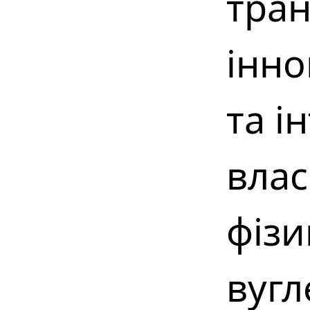
тран
інно
та і
влас
фізи
вугле