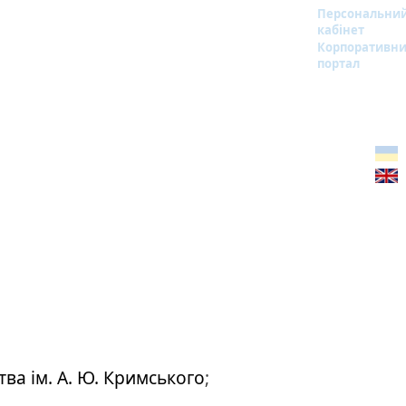
Персональни
кабінет
Корпоративн
портал
тва ім. А. Ю. Кримського
;