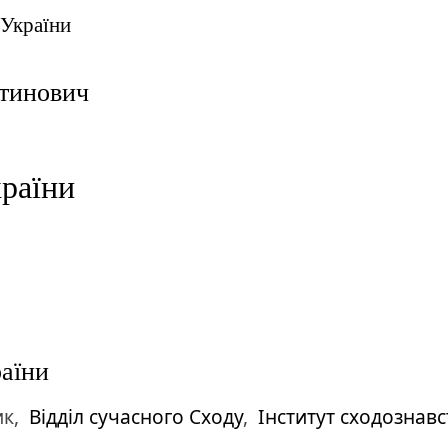
 України
тинович
раїни
раїни
ик,
Відділ сучасного Сходу
,
Інститут сходознавс