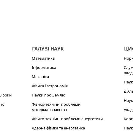
ГАЛУЗІ НАУК
ЦИФ
Математика
Норм
Інформатика
Служ
влад
Механіка
Наук
Фізика і астрономія
Діял
3 роки
Науки про Землю
Наук
їх
Фізико-технічні проблеми
матеріалознавства
Акад
Фізико-технічні проблеми енергетики
Корп
Ядерна фізика та енергетика
Наук