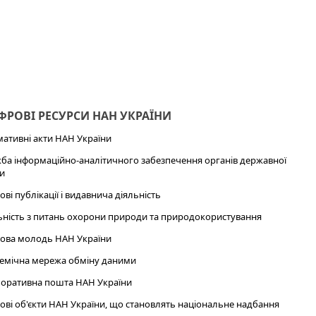
РОВІ РЕСУРСИ НАН УКРАЇНИ
ативні акти НАН України
ба інформаційно-аналітичного забезпечення органів державної
и
ові публікації і видавнича діяльність
ьність з питань охорони природи та природокористування
ова молодь НАН України
емічна мережа обміну даними
оративна пошта НАН України
ові об'єкти НАН України, що становлять національне надбання