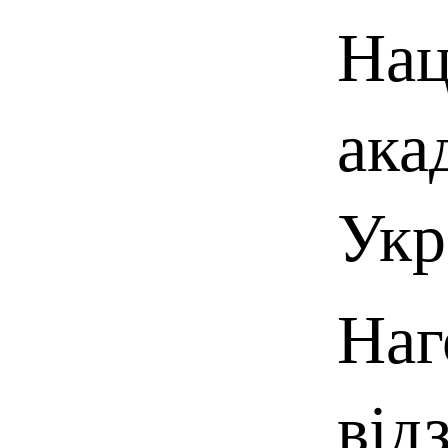
Нац
ака
Укр
Наг
від