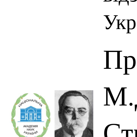
Укр
Пр
М.
Ст