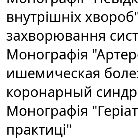
внутрішніх хвороб"
захворювання сис
Монографія "Артер
ишемическая болез
коронарный синдр
Монографія "Геріат
практиці"