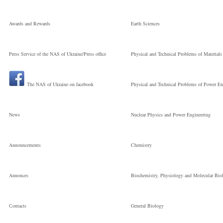
Awards and Rewards
Earth Sciences
Press Service of the NAS of Ukraine/Press office
Physical and Technical Problems of Materials
The NAS of Ukraine on facebook
Physical and Technical Problems of Power En
News
Nuclear Physics and Power Engineering
Announcements
Chemistry
Annonces
Biochemistry, Physiology and Molecular Bio
Сontacts
General Biology