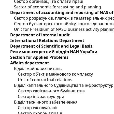
Сектор організації та оплати праці
Sector of economic forecasting and planning
Department of accounting and reporting of NAS of
Сектор розрахунків, платежів та матеріальних ре
Сектор бухгалтерського обліку, консолідованої зві
Unit for Presidium of NASU business activity planni
Department of internal audit
International Relations Department
Department of Scientific and Legal Basis
Режимно-секретний відділ НАН України
Section for Applied Problems
Affairs department
Відділ майнових питань
Сектор об’єктів майнового комплексу
Unit of contractual relations
Відділ капітального будівництва та інфраструктур
Сектор капітального будівництва
Сектор інфраструктури
Відділ технічного забезпечення
Сектор експлуатації
Сектор охорони праці