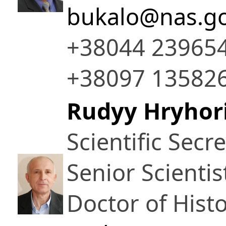
bukalo@nas.go
+38044 239654
+38097 13582
Rudyy Hryhori
Scientific Secr
Senior Scientis
Doctor of Histo