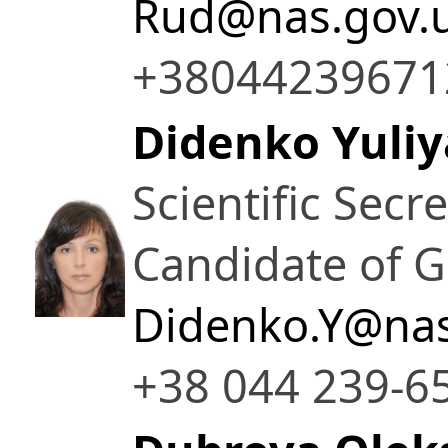
Rud@nas.gov.
+38044239671
Didenko Yuliy
Scientific Secr
Candidate of G
Didenko.Y@nas
+38 044 239-6