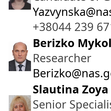
Yazvynska@nas
+38044 239 67
Berizko Mykol
Researcher
Berizko@nas.g
Slautina Zoya 
Senior Speciali