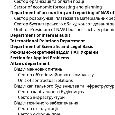
Сектор організації та оплати праці
Sector of economic forecasting and planning
Department of accounting and reporting of NAS of
Сектор розрахунків, платежів та матеріальних ре
Сектор бухгалтерського обліку, консолідованої зві
Unit for Presidium of NASU business activity planni
Department of internal audit
International Relations Department
Department of Scientific and Legal Basis
Режимно-секретний відділ НАН України
Section for Applied Problems
Affairs department
Відділ майнових питань
Сектор об’єктів майнового комплексу
Unit of contractual relations
Відділ капітального будівництва та інфраструктур
Сектор капітального будівництва
Сектор інфраструктури
Відділ технічного забезпечення
Сектор експлуатації
Сектор охорони праці