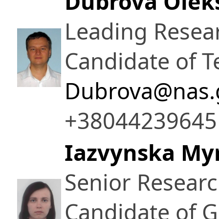
Dubrova Olek
Leading Resea
Candidate of T
Dubrova@nas.
+38044239645
Iazvynska Myr
Senior Resear
Candidate of G