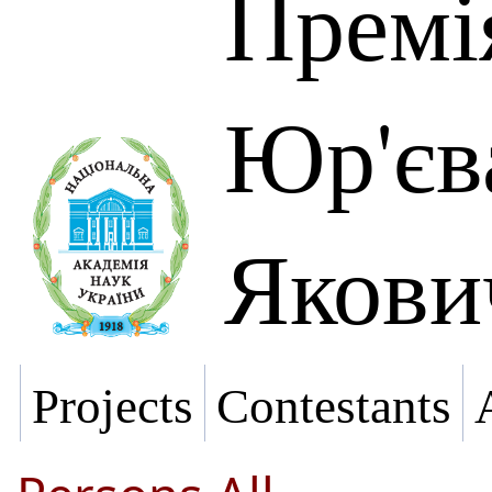
Премі
Юр'єв
Якови
Projects
Contestants