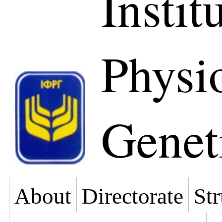
Instit
Physi
Genet
About
Directorate
Str