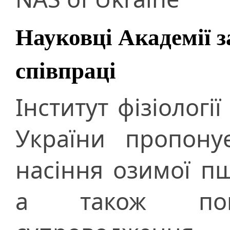
Науковці Академії з
співпраці
Інститут фізіологі
України пропону
насіння озимої пш
а також повн