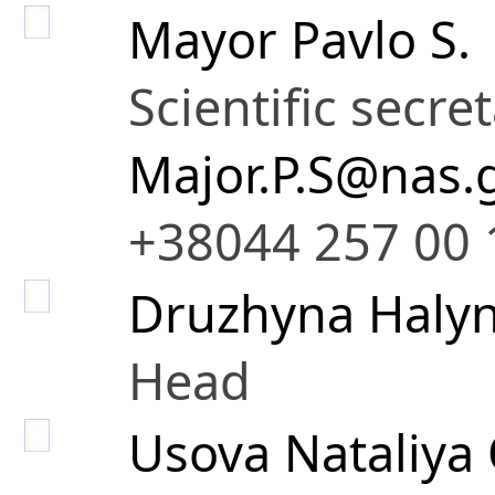
Mayor Pavlo S.
Scientific secre
Major.P.S@nas.
+38044 257 00 
Druzhyna Halyn
Head
Usova Nataliya