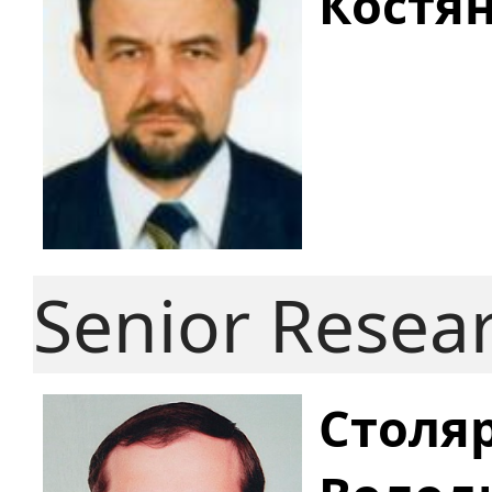
Костя
Senior Resea
Столя