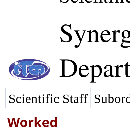
Synerg
Depar
Scientific Staff
Subord
Worked