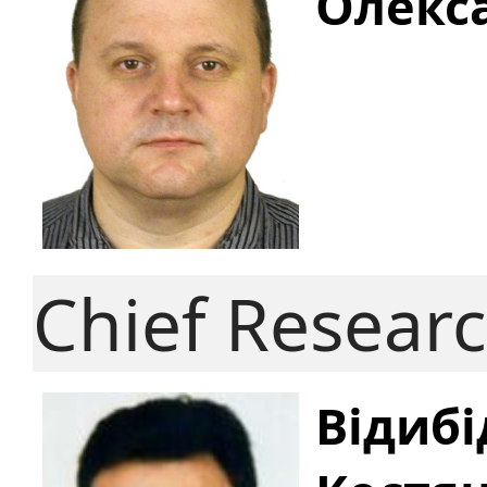
Олекс
Chief Resear
Відибі