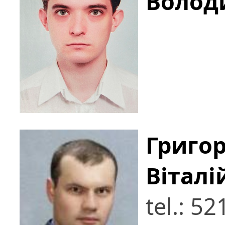
Волод
Григо
Віталі
tel.: 5