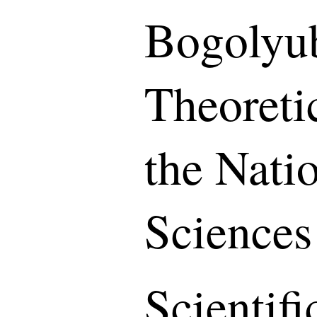
Bogolyub
Theoreti
the Nati
Sciences
Scientif