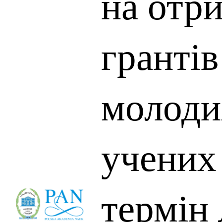
на отр
грантів
молоди
учених
термін