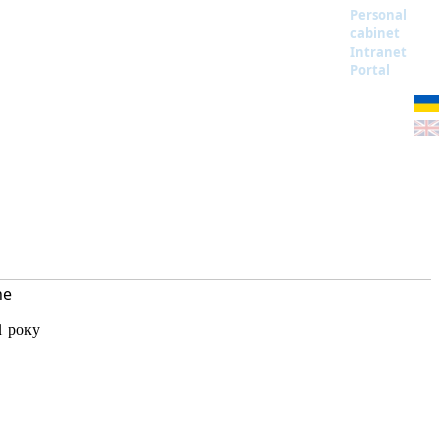
Personal
cabinet
Intranet
Portal
ne
1 року