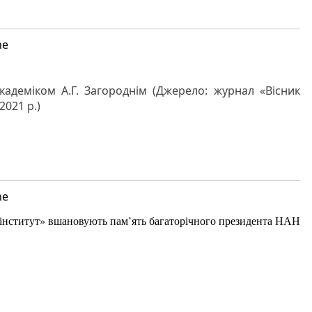
ne
адеміком А.Г. Загороднім (Джерело: журнал «Вісник
2021 р.)
ne
інститут» вшановують пам’ять багаторічного президента НАН