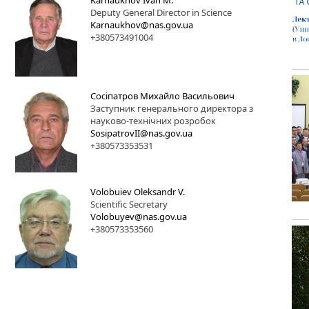
Karnaukhov Ivan M.
Deputy General Director in Science
Karnaukhov@nas.gov.ua
+380573491004
Сосіпатров Михайло Васильович
Заступник генерального директора з
науково-технічних розробок
SosipatrovII@nas.gov.ua
+380573353531
Volobuiev Oleksandr V.
Scientific Secretary
Volobuyev@nas.gov.ua
+380573353560