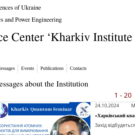
ences of Ukraine
cs and Power Engineering
e Center ‘Kharkiv Institute
essages
Events
Publications
Contacts
ssages about the Institution
1 - 20
24.10.2024
M
«Харківський ква
Захід відбудетьс