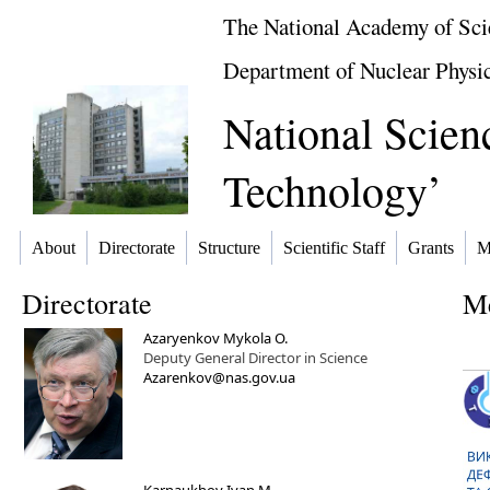
The National Academy of Sci
Department of Nuclear Physi
National Scienc
Technology’
About
Directorate
Structure
Scientific Staff
Grants
M
Directorate
Me
Azaryenkov Mykola O.
Deputy General Director in Science
Azarenkov@nas.gov.ua