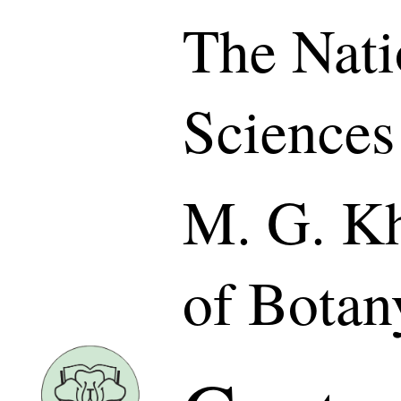
The Nati
Sciences
M. G. Kh
of Botan