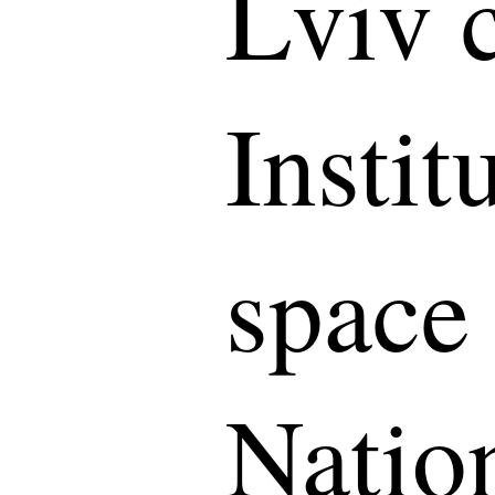
Lviv c
Instit
space 
Natio