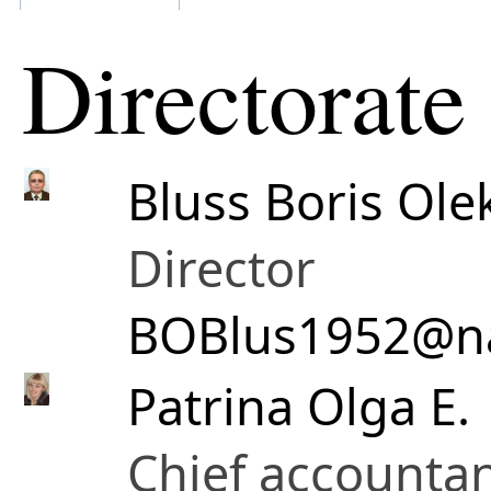
Directorate
Bluss Boris Ole
Director
BOBlus1952@na
Patrina Olga E.
Chief accounta