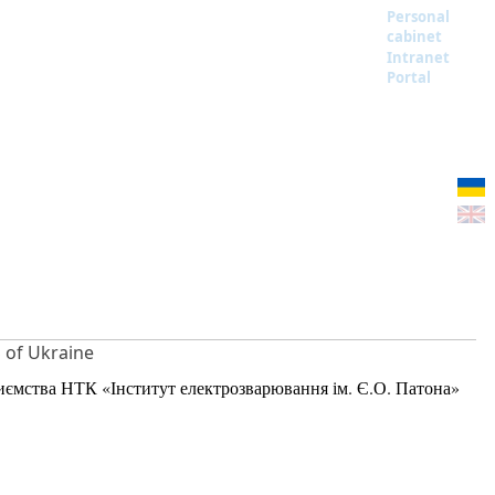
Personal
cabinet
Intranet
Portal
S of Ukraine
риємства НТК «Інститут електрозварювання ім. Є.О. Патона»