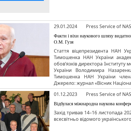
29.01.2024
Press Service of NA
Факти і віхи наукового шляху видатно
О.М. Гузя
Стаття віцепрезидента НАН Укра
Тимошенка НАН України академ
обов’язків директора Інституту 
України Володимира Назаренка 
Тимошенка НАН України член
Джерело: журнал «Вісник Націонал
01.12.2023
Press Service of NA
Відбулася міжнародна наукова конфер
Захід тривав 14–16 листопада 20
всесвітньо відомого українськог