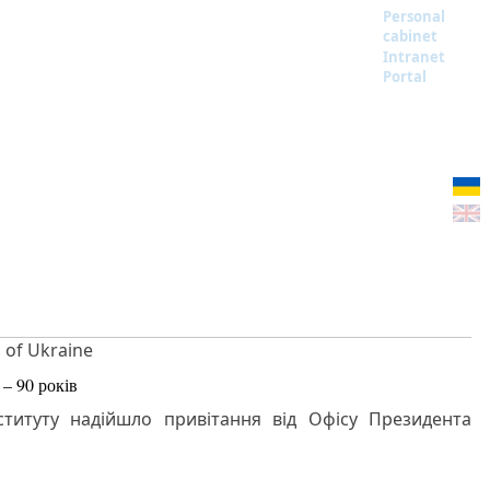
Personal
cabinet
Intranet
Portal
S of Ukraine
– 90 років
ституту надійшло привітання від Офісу Президента