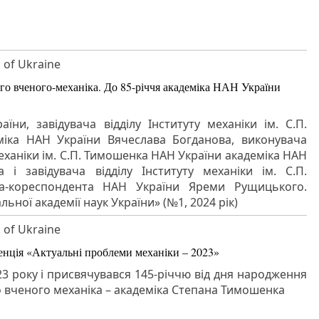
S of Ukraine
го вченого-механіка. До 85-річчя академіка НАН України
їни, завідувача відділу Інституту механіки ім. С.П.
іка НАН України Вячеслава Богданова, виконувача
механіки ім. С.П. Тимошенка НАН України академіка НАН
і завідувача відділу Інституту механіки ім. С.П.
а-кореспондента НАН України Яреми Рущицького.
ьної академії наук України» (№1, 2024 рік)
S of Ukraine
енція «Актуальні проблеми механіки – 2023»
23 року і присвячувався 145-річчю від дня народження
о вченого механіка – академіка Степана Тимошенка